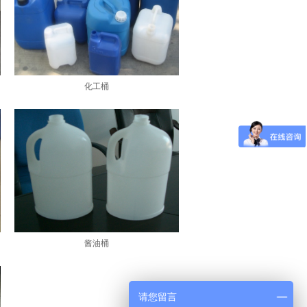
化工桶
酱油桶
请您留言